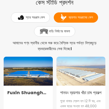
কেস স্টাডি প্রদর্শন
স্তর সরঞ্জাম কেস
ব্রয়লার সরঞ্জামের কেস
বাড়ি নির্মাণের মামলা
আমাদের পণ্য স্থানীয় থেকে শুরু করে বৈশ্বিক স্তর পর্যন্ত বিশ্বজুড়ে
ব্যবহারকারীদের সেবা দিচ্ছে।
Fuxin Shuanghui
শানডং ব্রয়লার খাঁচা চাষ প্রকল্প
ব্রয়লার খাঁচা চাষ প্রকল্প
পুরো খামার স্কেল হল 12 টি ঘর, এবং
একক ঘরের সংখ্যা হল 48,000